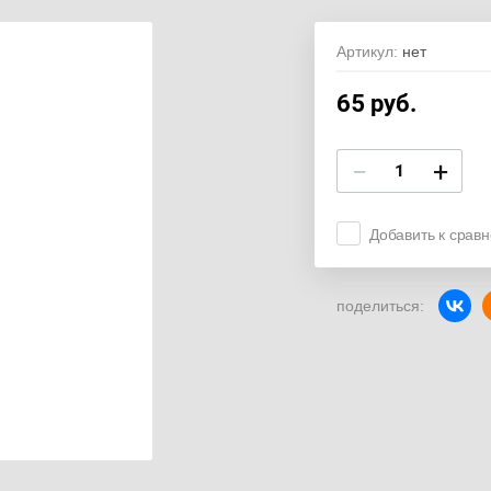
Артикул:
нет
65
руб.
−
+
Добавить к срав
поделиться: