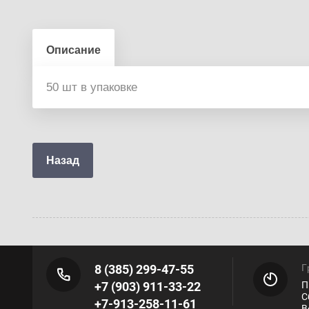
Описание
50 шт в упаковке
Назад
8 (385) 299-47-55
Г
+7 (903) 911-33-22
П
С
+7-913-258-11-61
В