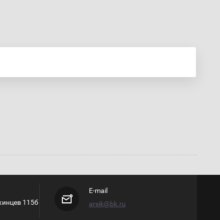
E-mail
кинцев 115б
arsik@bk.ru