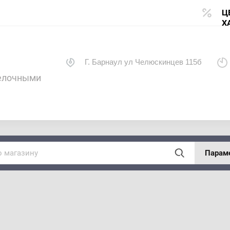
Ц
Х
Г. Барнаул ул Челюскинцев 115б
делочными
Парам