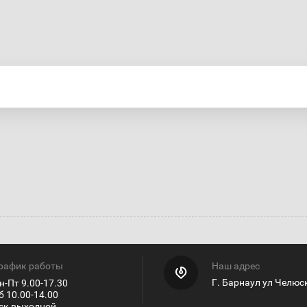
рафик работы
Наш адрес
Г. Барнаул ул Челюс
н-Пт 9.00-17.30
б 10.00-14.00
ск выходной